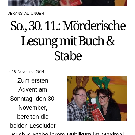
VERANSTALTUNGEN
POSTED
So., 30. 11.: Mörderische
IN
Lesung mit Buch &
Stabe
on
18. November 2014
Zum ersten
Advent am
Sonntag, den 30.
November,
bereiten die
beiden Leseluder
Buch & Stabe ihrem Publikum im Maximal