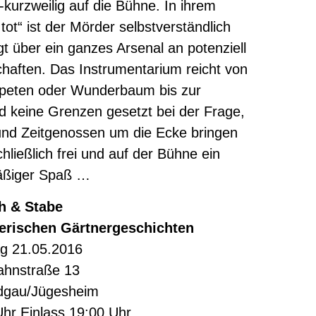
kurzweilig auf die Bühne. In ihrem
t“ ist der Mörder selbstverständlich
t über ein ganzes Arsenal an potenziell
haften. Das Instrumentarium reicht von
mpeten oder Wunderbaum bis zur
d keine Grenzen gesetzt bei der Frage,
nd Zeitgenossen um die Ecke bringen
ließlich frei und auf der Bühne ein
ßiger Spaß …
h & Stabe
erischen Gärtnergeschichten
g 21.05.2016
ahnstraße 13
dgau/Jügesheim
Uhr Einlass 19:00 Uhr