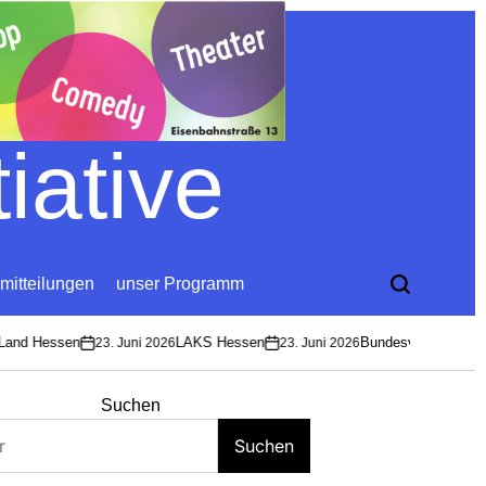
iative
mitteilungen
unser Programm
nd Hessen
LAKS Hessen
Bundesverband Sozioku
23. Juni 2026
23. Juni 2026
on
on
Suchen
Suchen