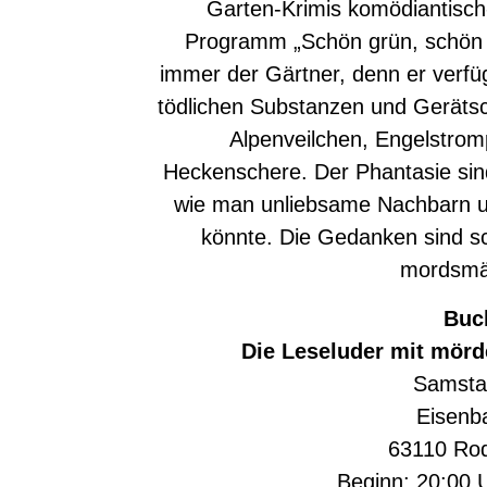
Garten-Krimis komödiantisch-
Programm „Schön grün, schön to
immer der Gärtner, denn er verfüg
tödlichen Substanzen und Gerätsc
Alpenveilchen, Engelstro
Heckenschere. Der Phantasie sin
wie man unliebsame Nachbarn u
könnte. Die Gedanken sind sch
mordsmä
Buc
Die Leseluder mit mörd
Samsta
Eisenb
63110 Ro
Beginn: 20:00 