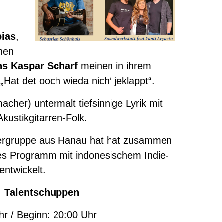
bias
,
nen
ns Kaspar Scharf
meinen in ihrem
Hat det ooch wieda nich‘ jeklappt“.
acher) untermalt tiefsinnige Lyrik mit
kustikgitarren-Folk.
ergruppe aus Hanau hat hat zusammen
s Programm mit indonesischem Indie-
entwickelt.
:
Talentschuppen
hr / Beginn: 20:00 Uhr