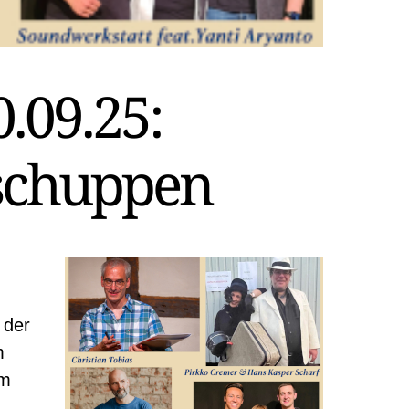
.09.25:
schuppen
 der
m
em