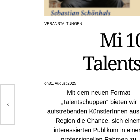
VERANSTALTUNGEN
POSTED
Mi 10
IN
Talent
on
31. August 2025
Mit dem neuen Format
5 –
„Talentschuppen“ bieten wir
er
aufstrebenden KünstlerInnen aus
Region die Chance, sich eine
interessierten Publikum in ein
professionellen Rahmen zu