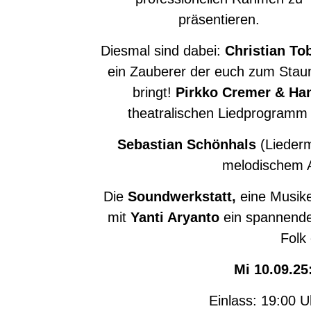
präsentieren.
Diesmal sind dabei:
Christian To
ein Zauberer der euch zum Stau
bringt!
Pirkko Cremer & Ha
theatralischen Liedprogramm „
Sebastian Schönhals
(Liederm
melodischem A
Die
Soundwerkstatt,
eine Musik
mit
Yanti Aryanto
ein spannende
Folk 
Mi 1
0
.
0
9
.25
Einlass: 19:00 U