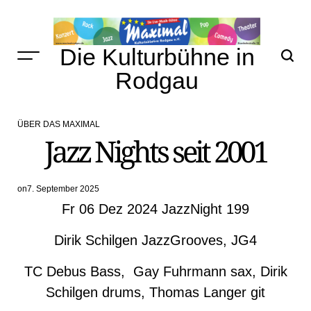
Skip
to
content
Die Kulturbühne in
Rodgau
ÜBER DAS MAXIMAL
POSTED
Jazz Nights seit 2001
IN
on
7. September 2025
Fr 06 Dez 2024 JazzNight 199
Dirik Schilgen JazzGrooves, JG4
TC Debus Bass, Gay Fuhrmann sax, Dirik
Schilgen drums, Thomas Langer git