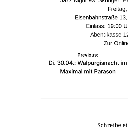
Jazz Night 93: Skringer, 
Freitag
Eisenbahnstraße 13
Einlass: 19:00 U
Abendkasse 12
Zur
Onlin
Beitragsnavigation
Previous:
Di. 30.04.: Walpurgisnacht im
Maximal mit Parason
Schreibe 