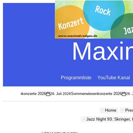
Maxim
Programmliste
YouTube Kanal
merwiesenkonzerte 2026
Sommerwiesenkonzerte 2026
26. Juli 2026
26. Ju
on
on
Home
Pre
Jazz Night 93: Skringer