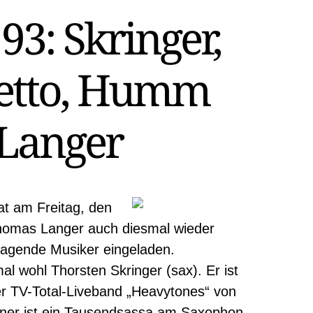
93: Skringer,
Cetto, Humm
Langer
at am Freitag, den
 Thomas Langer auch diesmal wieder
ragende Musiker eingeladen.
al wohl Thorsten Skringer (sax). Er ist
der TV-Total-Liveband „Heavytones“ von
ner ist ein Tausendsassa am Saxophon