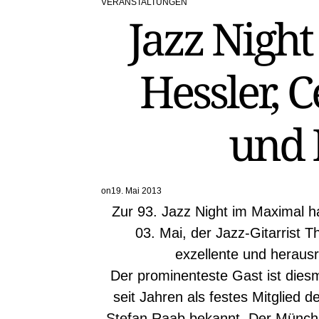
VERANSTALTUNGEN
POSTED
Jazz Night 
IN
Hessler, 
und 
on
19. Mai 2013
Zur 93. Jazz Night im Maximal h
03. Mai, der Jazz-Gitarrist
exzellente und heraus
Der prominenteste Gast ist diesm
seit Jahren als festes Mitglied 
Stefan Raab bekannt. Der Münch