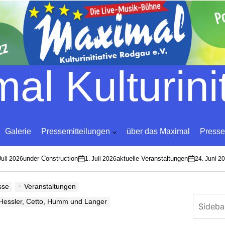
Skip
to
content
al Kulturinit
Galerie
Pressemitteilungen
über das Maximal
Presse
under Construction
aktuelle Veranstaltungen
li 2026
1. Juli 2026
24. Juni 202
on
on
sse
Veranstaltungen
, Hessler, Cetto, Humm und Langer