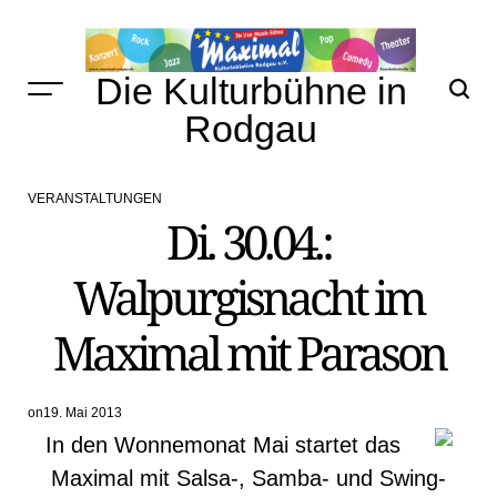
Skip
to
content
Die Kulturbühne in
Rodgau
VERANSTALTUNGEN
POSTED
Di. 30.04.:
IN
Walpurgisnacht im
Maximal mit Parason
on
19. Mai 2013
In den Wonnemonat Mai startet das
Maximal mit Salsa-, Samba- und Swing-