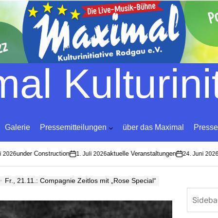
Skip
to
content
al Kulturinit
Galerie
Pressemitteilungen
über das Maximal
Presse
under Construction
aktuelle Veranstaltungen
L
2026
1. Juli 2026
24. Juni 2026
on
on
Fr., 21.11.: Compagnie Zeitlos mit „Rose Special“