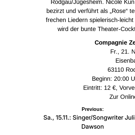
Rodgau/Jügesheim. Nicole Kun
bezirzt und verführt als „Rose“ t
frechen Liedern spielerisch-leicht
wird der bunte Theater-Cock
Compagnie Zei
Fr., 21.
Eisenb
63110 Ro
Beginn: 20:00 U
Eintritt: 12 €, Vorv
Zur
Onlin
Beitragsnavigation
Previous:
Sa., 15.11.: Singer/Songwriter Jul
Dawson