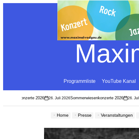
Maxim
Programmliste
YouTube Kanal
wiesenkonzerte 2026
Sommerwiesenkonzerte 2026
26. Juli 2026
26. Juli 
on
on
Home
Presse
Veranstaltungen