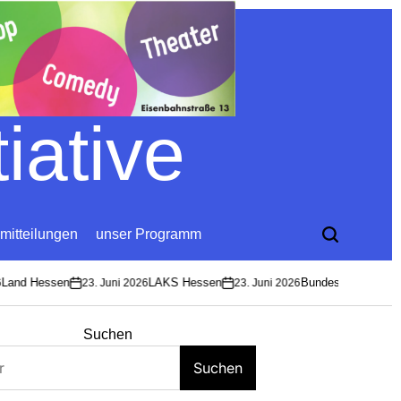
iative
mitteilungen
unser Programm
and Hessen
LAKS Hessen
Bundesverband Sozio
23. Juni 2026
23. Juni 2026
on
on
Suchen
Suchen