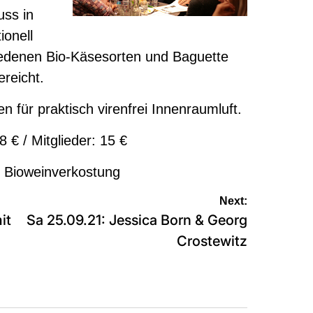
ss in
ionell
edenen Bio-Käsesorten und Baguette
ereicht.
en für praktisch virenfrei Innenraumluft.
 € / Mitglieder: 15 €
:
Bioweinverkostung
Next:
it
Sa 25.09.21: Jessica Born & Georg
Crostewitz