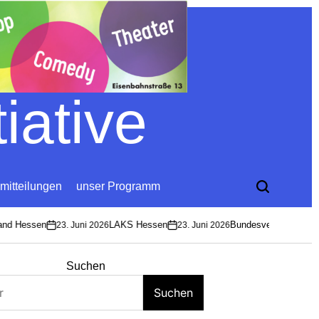
iative
mitteilungen
unser Programm
d Hessen
LAKS Hessen
Bundesverband Soziokul
23. Juni 2026
23. Juni 2026
on
on
Suchen
Suchen