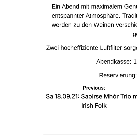
Ein Abend mit maximalem Genu
entspannter Atmosphäre. Tradit
werden zu den Weinen verschi
g
Zwei hocheffiziente Luftfilter sorg
Abendkasse: 18
Reservierung
Beitragsnavigation
Previous:
Sa 18.09.21: Saoirse Mhór Trio m
Irish Folk