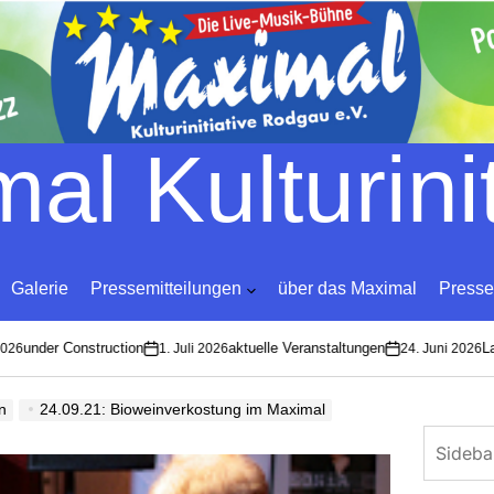
Skip
to
content
al Kulturinit
Galerie
Pressemitteilungen
über das Maximal
Presse
under Construction
aktuelle Veranstaltungen
Lan
6
1. Juli 2026
24. Juni 2026
on
on
n
24.09.21: Bioweinverkostung im Maximal