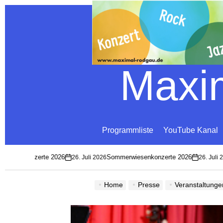
Maxim
Programmliste
YouTube Kanal
esenkonzerte 2026
Sommerwiesenkonzerte 2026
26. Juli 2026
26. Juli 202
on
on
Home
Presse
Veranstaltunge