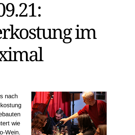
09.21:
rkostung im
ximal
es nach
rkostung
ngebauten
tert wie
io-Wein.