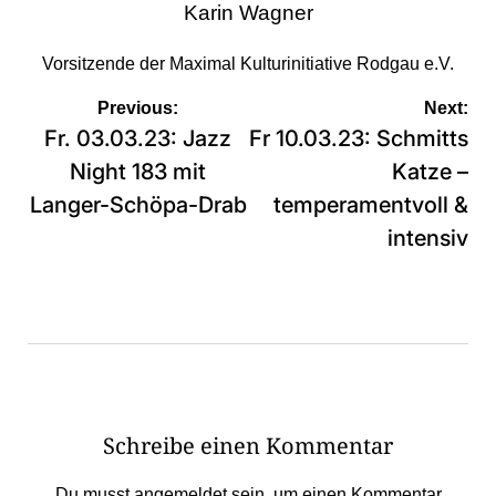
Karin Wagner
Vorsitzende der Maximal Kulturinitiative Rodgau e.V.
Beitragsnavigation
Previous:
Next:
Fr. 03.03.23: Jazz
Fr 10.03.23: Schmitts
Night 183 mit
Katze –
Langer-Schöpa-Drab
temperamentvoll &
intensiv
Schreibe einen Kommentar
Du musst
angemeldet
sein, um einen Kommentar