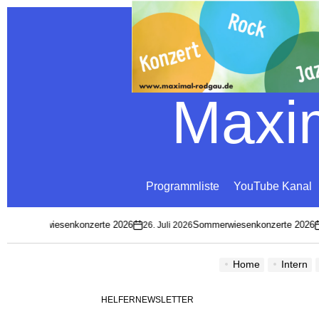
Maxim
Programmliste
YouTube Kanal
l Sommerwiesenkonzerte 2026
Sommerwiesenkonzerte 2026
26. Juli 2026
on
o
Home
Intern
HELFERNEWSLETTER
POSTED
IN