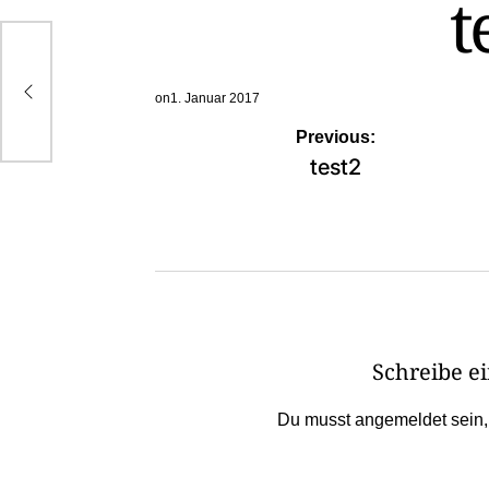
t
on
1. Januar 2017
Beitragsnavigation
Previous:
test2
Schreibe 
Du musst
angemeldet
sein