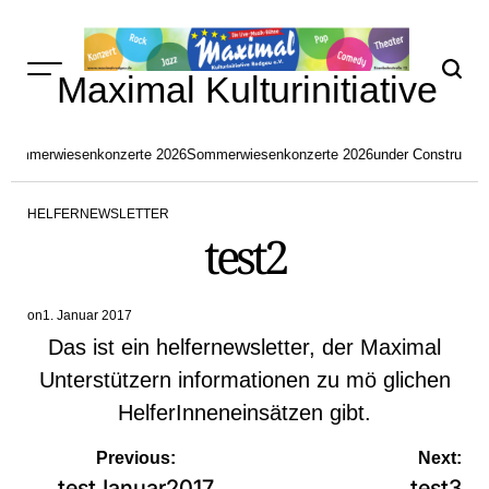
Skip
to
content
Maximal Kulturinitiative
Sommerwiesenkonzerte 2026
Sommerwiesenkonzerte 2026
under Constructio
HELFERNEWSLETTER
POSTED
test2
IN
on
1. Januar 2017
Das ist ein helfernewsletter, der Maximal
Unterstützern informationen zu mö glichen
HelferInneneinsätzen gibt.
Beitragsnavigation
Previous:
Next:
testJanuar2017
test3