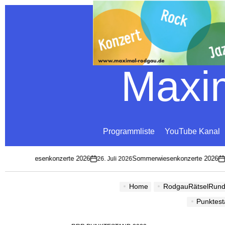
Maxim
Programmliste
YouTube Kanal
 Sommerwiesenkonzerte 2026
Sommerwiesenkonzerte 2026
26. Juli 2026
2
on
on
Home
RodgauRätselRun
Punktest