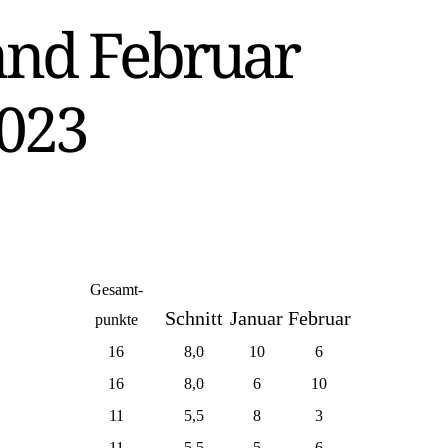
and Februar
023
Gesamt-
Schnitt
Januar
Februar
punkte
16
8,0
10
6
16
8,0
6
10
11
5,5
8
3
11
5,5
5
6