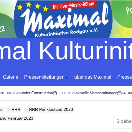
Skip
to
content
al Kulturinit
Galerie
Pressemitteilungen
über das Maximal
Presse
under Construction
aktuelle Veranstaltungen
6. Juli 2026
1. Juli 2026
24. Jun
on
on
de
RRR
RRR Punktestand 2023
and Februar 2023