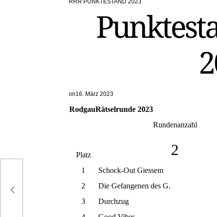
RRR PUNKTESTAND 2023
POSTED
Punktest
IN
2
on
16. März 2023
RodgauRätselrunde 2023
Rundenanzahl
2
Platz
1
Schock-Out Giessem
s
2
Die Gefangenen des G.
3
Durchzug
4
Good Vibes