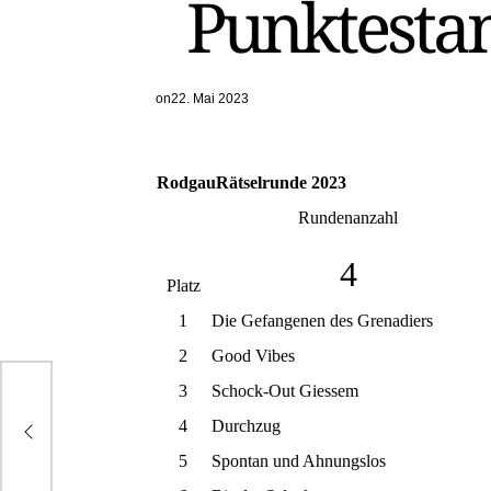
Punktestan
on
22. Mai 2023
RodgauRätselrunde 2023
Rundenanzahl
4
Platz
1
Die Gefangenen des Grenadiers
2
Good Vibes
3
Schock-Out Giessem
on-
4
Durchzug
5
Spontan und Ahnungslos