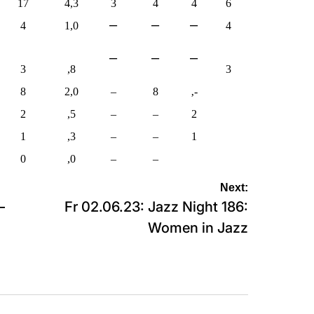
17
4,3
3
4
4
6
–
–
–
4
1,0
4
–
–
–
3
,8
3
8
2,0
–
8
‚-
2
,5
–
–
2
1
,3
–
–
1
0
,0
–
–
Next:
–
Fr 02.06.23: Jazz Night 186:
Women in Jazz