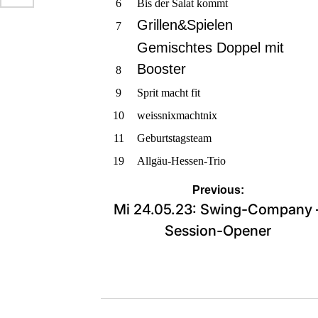
6
Bis der Salat kommt
Grillen&Spielen
7
Gemischtes Doppel mit
Booster
8
9
Sprit macht fit
10
weissnixmachtnix
11
Geburtstagsteam
19
Allgäu-Hessen-Trio
Beitragsnavigation
Previous:
Mi 24.05.23: Swing-Company 
Session-Opener