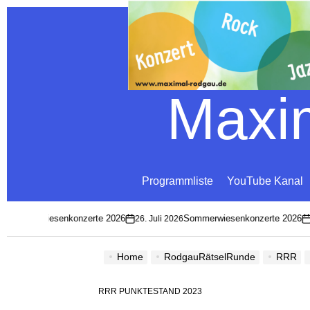
Maxim
Programmliste
YouTube Kanal
 Sommerwiesenkonzerte 2026
Sommerwiesenkonzerte 2026
26. Juli 2026
2
on
on
Home
RodgauRätselRunde
RRR
RRR PUNKTESTAND 2023
POSTED
IN