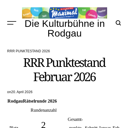
Skip
to
content
Die Kulturbühne in
Rodgau
RRR PUNKTESTAND 2026
POSTED
RRR Punktestand
IN
Februar 2026
on
20. April 2026
RodgauRätselrunde 2026
Rundenanzahl
Gesamt-
2
Platz
punkte
Schnitt
Januar
Feb