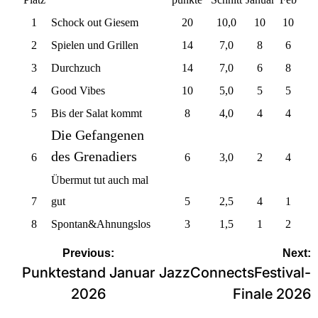
1
Schock out Giesem
20
10,0
10
10
2
Spielen und Grillen
14
7,0
8
6
3
Durchzuch
14
7,0
6
8
4
Good Vibes
10
5,0
5
5
5
Bis der Salat kommt
8
4,0
4
4
Die Gefangenen
des Grenadiers
6
6
3,0
2
4
Übermut tut auch mal
7
gut
5
2,5
4
1
8
Spontan&Ahnungslos
3
1,5
1
2
Beitragsnavigation
Previous:
Next:
Punktestand Januar
JazzConnectsFestival-
2026
Finale 2026