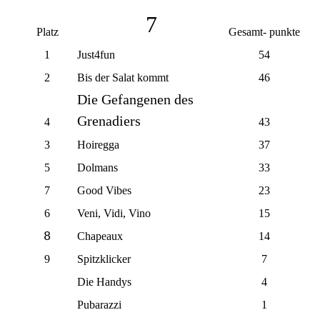
7
Platz
Gesamt- punkte
1
Just4fun
54
2
Bis der Salat kommt
46
Die Gefangenen des
Grenadiers
4
43
3
Hoiregga
37
5
Dolmans
33
7
Good Vibes
23
6
Veni, Vidi, Vino
15
8
Chapeaux
14
9
Spitzklicker
7
Die Handys
4
Pubarazzi
1