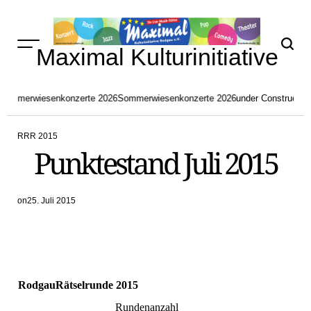
Skip
to
content
Maximal Kulturinitiative
Sommerwiesenkonzerte 2026
Sommerwiesenkonzerte 2026
under Construction
RRR 2015
POSTED
Punktestand Juli 2015
IN
on
25. Juli 2015
RodgauRätselrunde 2015
Rundenanzahl