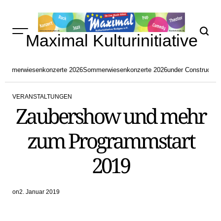
Skip
to
content
Maximal Kulturinitiative
Sommerwiesenkonzerte 2026
Sommerwiesenkonzerte 2026
under Construction
VERANSTALTUNGEN
POSTED
Zaubershow und mehr
IN
zum Programmstart
2019
on
2. Januar 2019