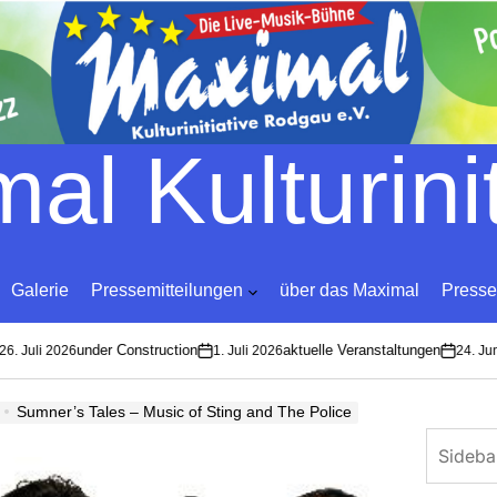
Skip
to
content
al Kulturinit
Galerie
Pressemitteilungen
über das Maximal
Presse
under Construction
aktuelle Veranstaltungen
. Juli 2026
1. Juli 2026
24. Juni
on
on
Sumner’s Tales – Music of Sting and The Police