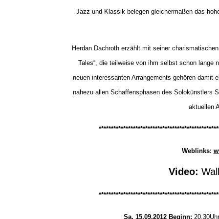
Jazz und Klassik belegen gleichermaßen das hohe 
Herdan Dachroth erzählt mit seiner charismatisch
Tales“, die teilweise von ihm selbst schon lange n
neuen interessanten Arrangements gehören damit 
nahezu allen Schaffensphasen des Solokünstlers 
aktuellen
*************************************************
Weblinks:
w
Video:
Wal
*************************************************
Sa. 15.09.2012 Beginn:
20.30Uh