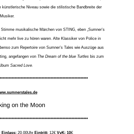
künstlerische Niveau sowie die stilistische Bandbreite der
Musiker.
en Stimme musikalische Märchen von STING, eben „Sumner’s
icht mehr live zu hören waren. Alte Klassiker von Police in
ebenso zum Repertoire von Sumner’s Tales wie Auszüge aus
Sting, angefangen von
The Dream of the blue Turtles
bis zum
 Album
Sacred Love.
***********************************************************
ww.sumnerstales.de
king on the Moon
***********************************************************
r
Einlass:
20.00Uhr
Eintritt:
12€
VvK: 10
€