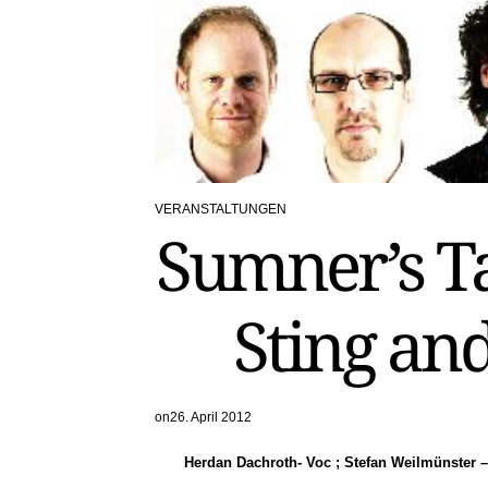
VERANSTALTUNGEN
POSTED
Sumner’s Ta
IN
Sting and
on
26. April 2012
Herdan Dachroth- Voc ; Stefan Weilmünster – 