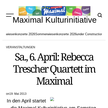
Skip
to
content
Maximal Kulturinitiative
merwiesenkonzerte 2026
Sommerwiesenkonzerte 2026
under Construction
aktu
VERANSTALTUNGEN
POSTED
Sa., 6. April: Rebecca
IN
Trescher Quartett im
Maximal
on
19. Mai 2013
In den April startet