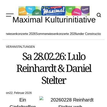
Skip
to
content
Maximal Kulturinitiative
merwiesenkonzerte 2026
Sommerwiesenkonzerte 2026
under Construction
akt
VERANSTALTUNGEN
POSTED
Sa 28.02.26: Lulo
IN
Reinhardt & Daniel
Stelter
on
22. Februar 2026
Ein