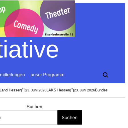
iative
mitteilungen
unser Programm
nd Hessen
LAKS Hessen
Bundesverband Soziok
23. Juni 2026
23. Juni 2026
on
on
Suchen
Suchen