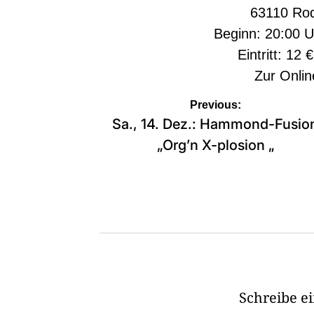
63110 Ro
Beginn: 20:00 U
Eintritt: 12 
Zur
Onlin
Beitragsnavigation
Previous:
Sa., 14. Dez.: Hammond-Fusio
„Org’n X-plosion „
Schreibe 