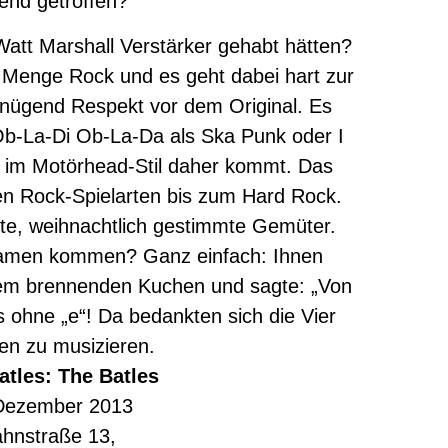
end getroffen?
att Marshall Verstärker gehabt hätten?
de Menge Rock und es geht dabei hart zur
enügend Respekt vor dem Original. Es
 Ob-La-Di Ob-La-Da als Ska Punk oder I
im Motörhead-Stil daher kommt. Das
len Rock-Spielarten bis zum Hard Rock.
arte, weihnachtlich gestimmte Gemüter.
 Namen kommen? Ganz einfach: Ihnen
nem brennenden Kuchen und sagte: „Von
s ohne „e“! Da bedankten sich die Vier
n zu musizieren.
tles: The Batles
 Dezember 2013
hnstraße 13,