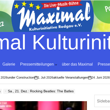
Skip
to
content
al Kulturinit
Galerie
Pressemitteilungen
über das Maximal
Presse
under Construction
aktuelle Veranstaltungen
La
026
1. Juli 2026
24. Juni 2026
on
on
n
Sa., 21. Dez.: Rocking Beatles: The Batles