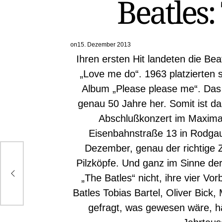
Beatles:
on
15. Dezember 2013
Ihren ersten Hit landeten die Bea
„Love me do“. 1963 platzierten s
Album „Please please me“. Das 
genau 50 Jahre her. Somit ist da
Abschlußkonzert im Maximal
Eisenbahnstraße 13 in Rodga
Dezember, genau der richtige Z
Pilzköpfe. Und ganz im Sinne de
ion
„The Batles“ nicht, ihre vier Vor
Batles Tobias Bartel, Oliver Bick
gefragt, was gewesen wäre, hä