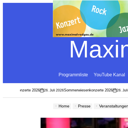
Maxim
Programmliste
YouTube Kanal
wiesenkonzerte 2026
Sommerwiesenkonzerte 2026
26. Juli 2026
26. Juli 2
on
on
Home
Presse
Veranstaltunge