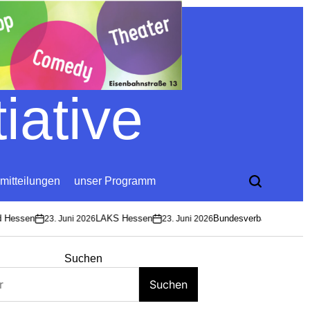
iative
mitteilungen
unser Programm
Hessen
LAKS Hessen
Bundesverband Soziokultu
23. Juni 2026
23. Juni 2026
on
on
Suchen
Suchen