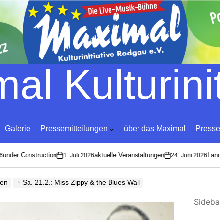
Skip
to
content
al Kulturinit
Galerie
Pressemitteilungen
über das Maximal
Presse
nder Construction
aktuelle Veranstaltungen
Land 
1. Juli 2026
24. Juni 2026
on
on
gen
Sa. 21.2.: Miss Zippy & the Blues Wail