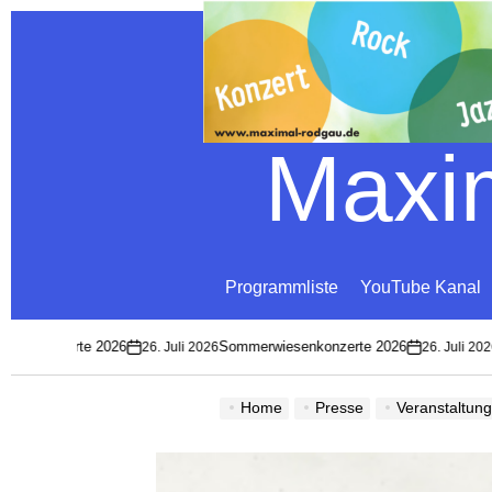
Maxim
Programmliste
YouTube Kanal
enkonzerte 2026
Sommerwiesenkonzerte 2026
u
26. Juli 2026
26. Juli 2026
on
on
Home
Presse
Veranstaltun