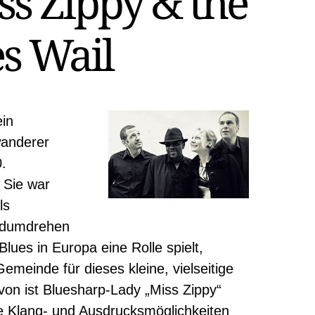
iss Zippy & the
s Wail
ein
wanderer
0.
 Sie war
ls
ndumdrehen
lues in Europa eine Rolle spielt,
meinde für dieses kleine, vielseitige
avon ist Bluesharp-Lady „Miss Zippy“
die Klang- und Ausdrucksmöglichkeiten