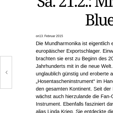
Sa. 21.2.: M
Blue
on
13. Februar 2015
Die Mundharmonika ist eigentlich 
europäischer Exportschlager. Ein
brachten sie erst zu Beginn des 2
Jahrhunderts mit in die neue Welt.
 der
unglaublich günstig und eroberte a
„Hosentascheninstrument“ im Ha
den gesamten Kontinent. Seit der B
wächst auch hierzulande die Fan-Ge
Instrument. Ebenfalls fasziniert d
alias Linda Krieg. Sie entdeckte 