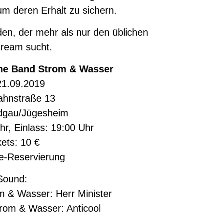
um deren Erhalt zu sichern.
den, der mehr als nur den üblichen
ream sucht.
ine Band Strom & Wasser
21.09.2019
ahnstraße 13
dgau/Jügesheim
hr, Einlass: 19:00 Uhr
kets: 10 €
e-Reservierung
Sound:
om & Wasser:
Herr Minister
trom & Wasser:
Anticool