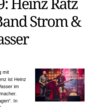
9: Heinz Ratz
Band Strom &
sser
g mit
enz ist Heinz
Wasser im
rmacher.
agen“. In