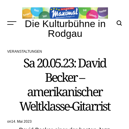
Skip
to
content
Die Kulturbühne in
Rodgau
VERANSTALTUNGEN
POSTED
Sa 20.05.23: David
IN
Becker –
amerikanischer
Weltklasse-Gitarrist
on
14. Mai 2023