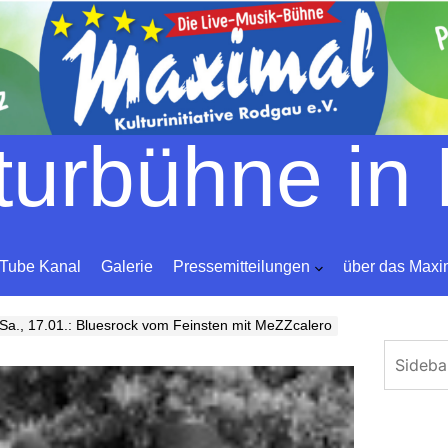
Skip
to
content
lturbühne in
Tube Kanal
Galerie
Pressemitteilungen
über das Maxi
Sa., 17.01.: Bluesrock vom Feinsten mit MeZZcalero