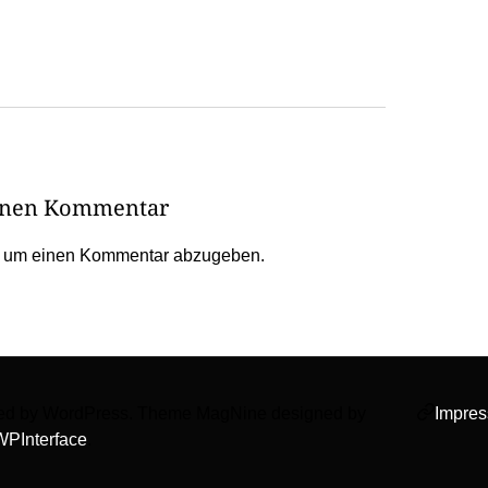
einen Kommentar
, um einen Kommentar abzugeben.
wered by WordPress. Theme MagNine designed by
Impre
faceboo
WPInterface
.