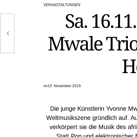
VERANSTALTUNGEN
POSTED
Sa. 16.11
IN
it
Mwale Trio
H
on
10. November 2019
Die junge Künstlerin Yvonne Mwa
Weltmusikszene gründlich auf. 
verkörpert sie die Musik des afr
Statt Pop und elektronischer M