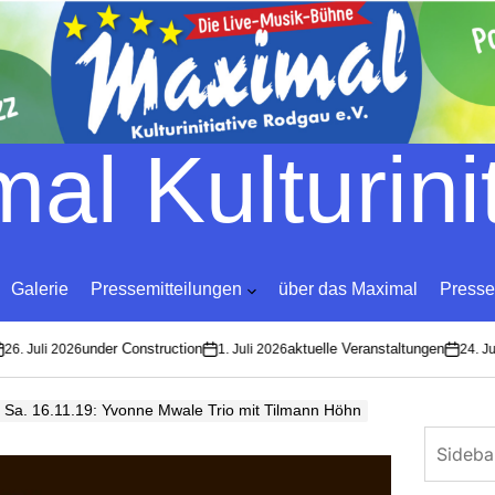
Skip
to
content
al Kulturinit
Galerie
Pressemitteilungen
über das Maximal
Presse
under Construction
aktuelle Veranstaltungen
. Juli 2026
1. Juli 2026
24. Juni 
on
on
Sa. 16.11.19: Yvonne Mwale Trio mit Tilmann Höhn