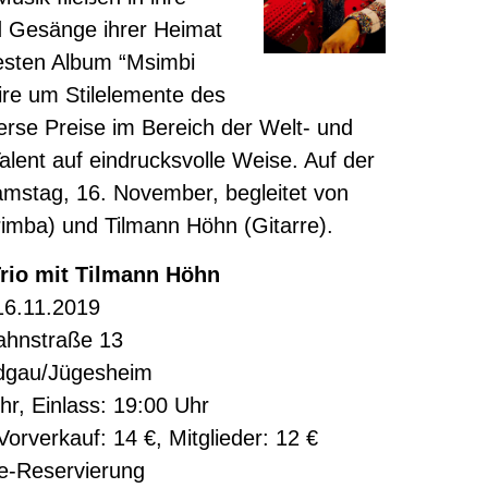
 Gesänge ihrer Heimat
uesten Album “Msimbi
ire um Stilelemente des
verse Preise im Bereich der Welt- und
lent auf eindrucksvolle Weise. Auf der
mstag, 16. November, begleitet von
mba) und Tilmann Höhn (Gitarre).
rio mit Tilmann Höhn
16.11.2019
ahnstraße 13
dgau/Jügesheim
hr, Einlass: 19:00 Uhr
orverkauf: 14 €, Mitglieder: 12 €
e-Reservierung