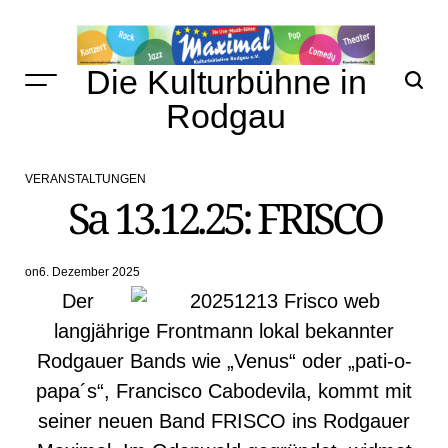
Skip
to
content
Die Kulturbühne in
Rodgau
VERANSTALTUNGEN
POSTED
Sa 13.12.25: FRISCO
IN
on
6. Dezember 2025
Der
langjährige Frontmann lokal bekannter
Rodgauer Bands wie „Venus“ oder „pati-o-
papa´s“, Francisco Cabodevila, kommt mit
seiner neuen Band FRISCO ins Rodgauer