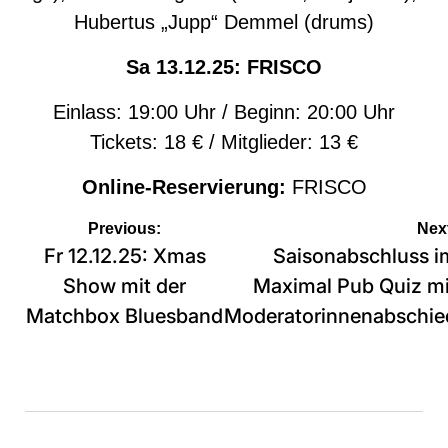
Hubertus „Jupp“ Demmel (drums)
Sa
13
.12.25:
F
RISCO
Einlass: 19:00 Uhr / Beginn: 20:00 Uhr
Tickets: 18 € / Mitglieder: 13 €
Online-Reservierung:
FRISCO
Beitragsnavigation
Previous:
Nex
Fr 12.12.25: Xmas
Saisonabschluss i
Show mit der
Maximal Pub Quiz mi
Matchbox Bluesband
Moderatorinnenabschie