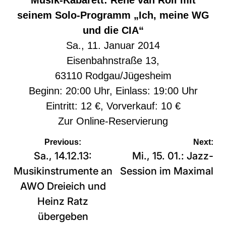
Musik-Kabarett: René van Roll mit
seinem Solo-Programm „Ich, meine WG
und die CIA“
Sa., 11. Januar 2014
Eisenbahnstraße 13,
63110 Rodgau/Jügesheim
Beginn: 20:00 Uhr, Einlass: 19:00 Uhr
Eintritt: 12 €, Vorverkauf: 10 €
Zur
Online-Reservierung
Beitragsnavigation
Previous:
Next:
Sa., 14.12.13:
Mi., 15. 01.: Jazz-
Musikinstrumente an
Session im Maximal
AWO Dreieich und
Heinz Ratz
übergeben