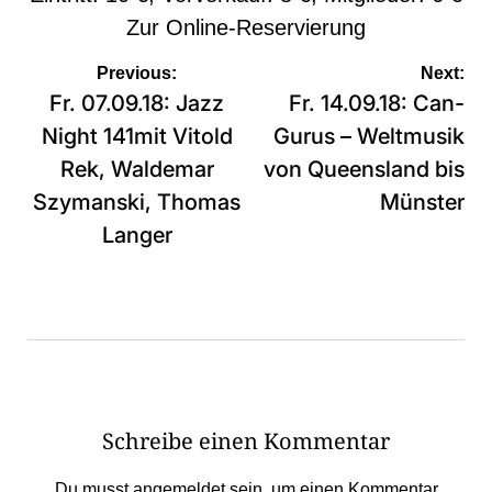
Zur
Online-Reservierung
Beitragsnavigation
Previous:
Next:
Fr. 07.09.18: Jazz
Fr. 14.09.18: Can-
Night 141mit Vitold
Gurus – Weltmusik
Rek, Waldemar
von Queensland bis
Szymanski, Thomas
Münster
Langer
Schreibe einen Kommentar
Du musst
angemeldet
sein, um einen Kommentar