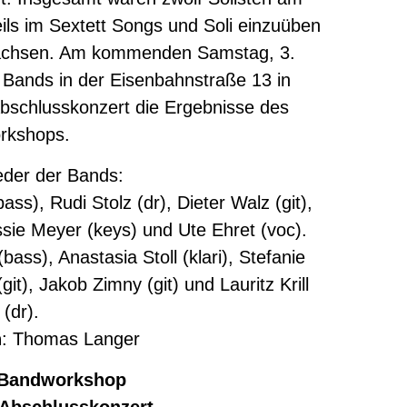
ils im Sextett Songs und Soli einzuüben
achsen. Am kommenden Samstag, 3.
 Bands in der Eisenbahnstraße 13 in
schlusskonzert die Ergebnisse des
rkshops.
ieder der Bands:
ass), Rudi Stolz (dr), Dieter Walz (git),
ssie Meyer (keys) und Ute Ehret (voc).
ass), Anastasia Stoll (klari), Stefanie
it), Jakob Zimny (git) und Lauritz Krill
(dr).
n
: Thomas Langer
 Bandworkshop
 Abschlusskonzert