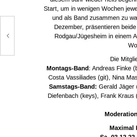
Start, um in wenigen Wochen jewe
und als Band zusammen zu w
Dezember, präsentieren beide
er,
Rodgau/Jügesheim in einem Ab
Wo
Die Mitgl
Montags-Band
: Andreas Finke (b
Costa Vassiliades (git), Nina Ma
Samstags-Band:
Gerald Jäger (b
Diefenbach (keys), Frank Kraus (g
Moderatio
Maximal
Sa. 03.12.22