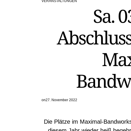
VERANSTALTUNGEN
POSTED
Sa. 0
IN
Abschluss
Max
Bandw
on
27. November 2022
Die Plätze im Maximal-Bandwork
diesem Jahr wieder heiß begehr