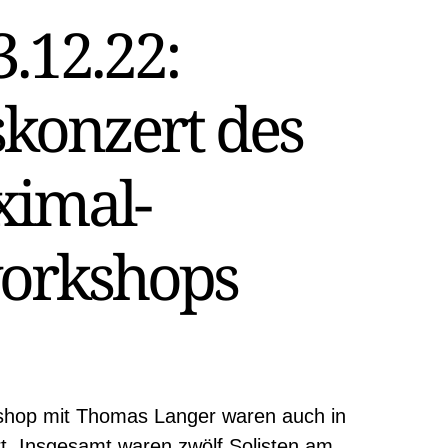
3.12.22:
konzert des
imal-
orkshops
shop mit Thomas Langer waren auch in
t. Insgesamt waren zwölf Solisten am