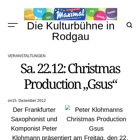
Skip
to
content
Die Kulturbühne in
Rodgau
VERANSTALTUNGEN
POSTED
Sa. 22.12: Christmas
IN
Production „Gsus“
on
15. Dezember 2012
Der Frankfurter
Saxophonist und
Komponist Peter
Klohmann präsentiert am Freitag, den 22.