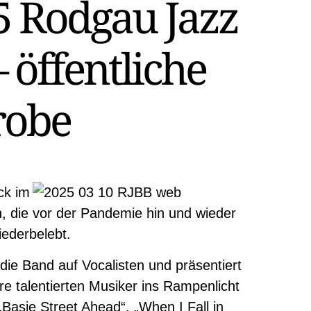
5 Rodgau Jazz
 öffentliche
robe
ck im
, die vor der Pandemie hin und wieder
iederbelebt.
die Band auf Vocalisten und präsentiert
hre talentierten Musiker ins Rampenlicht
 „Basie Street Ahead“, „When I Fall in