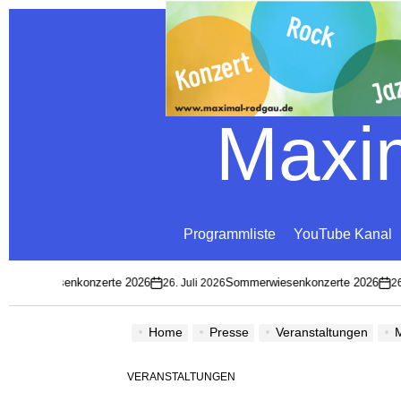
Maxim
Programmliste
YouTube Kanal
ommerwiesenkonzerte 2026
Sommerwiesenkonzerte 2026
26. Juli 2026
26.
on
on
Home
Presse
Veranstaltungen
M
VERANSTALTUNGEN
POSTED
IN