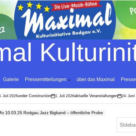
Skip
to
content
al Kulturinit
Galerie
Pressemitteilungen
über das Maximal
Presse
under Construction
aktuelle Veranstaltungen
 Juli 2026
1. Juli 2026
24. Juni 
on
on
o 10.03.25 Rodgau Jazz Bigband – öffentliche Probe