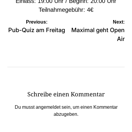
Einlass: 19:00 Uhr / Beginn: 20:00 Uhr
Teilnahmegebühr: 4€
Beitragsnavigation
Previous:
Next:
Pub-Quiz am Freitag
Maximal geht Open
Air
Schreibe einen Kommentar
Du musst
angemeldet
sein, um einen Kommentar
abzugeben.