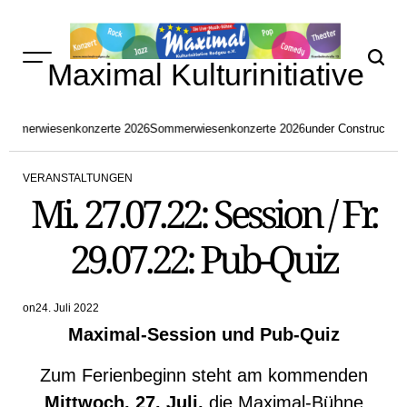
Skip
to
content
Maximal Kulturinitiative
ommerwiesenkonzerte 2026
Sommerwiesenkonzerte 2026
under Construction
a
VERANSTALTUNGEN
POSTED
Mi. 27.07.22: Session / Fr.
IN
29.07.22: Pub-Quiz
on
24. Juli 2022
Maximal-Session und Pub-Quiz
Zum Ferienbeginn steht am kommenden
Mittwoch, 27. Juli,
die Maximal-Bühne