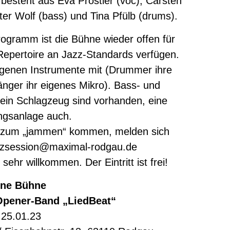
besteht aus Eva Pröstler (voc), Carsten
ter Wolf (bass) und Tina Pfülb (drums).
ogramm ist die Bühne wieder offen für
s Repertoire an Jazz-Standards verfügen.
eigenen Instrumente mit (Drummer ihre
nger ihr eigenes Mikro). Bass- und
, ein Schlagzeug sind vorhanden, eine
ngsanlage auch.
ie zum „jammen“ kommen, melden sich
jazzsession@maximal-rodgau.de
ehr willkommen. Der Eintritt ist frei!
ene Bühne
Opener-Band „LiedBeat“
 25.01.23