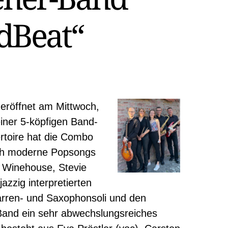
dBeat“
 eröffnet am Mittwoch,
einer 5-köpfigen Band-
rtoire hat die Combo
uch moderne Popsongs
 Winehouse, Stevie
azzig interpretierten
ren- und Saxophonsoli und den
 Band ein sehr abwechslungsreiches