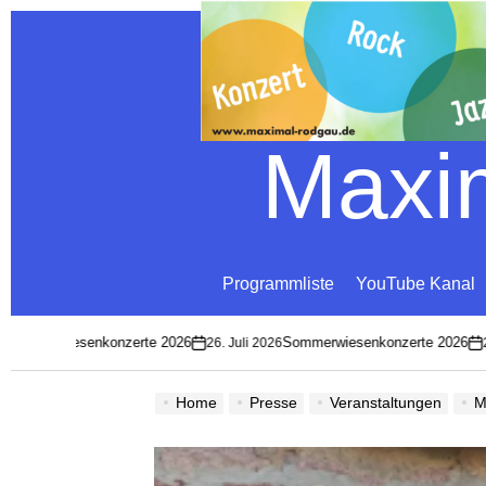
Maxim
Programmliste
YouTube Kanal
mmerwiesenkonzerte 2026
Sommerwiesenkonzerte 2026
26. Juli 2026
26. 
on
on
Home
Presse
Veranstaltungen
M