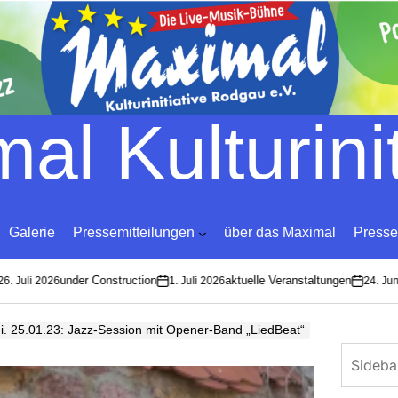
Skip
to
content
al Kulturinit
Galerie
Pressemitteilungen
über das Maximal
Presse
under Construction
aktuelle Veranstaltungen
Juli 2026
1. Juli 2026
24. Juni 2
on
on
i. 25.01.23: Jazz-Session mit Opener-Band „LiedBeat“