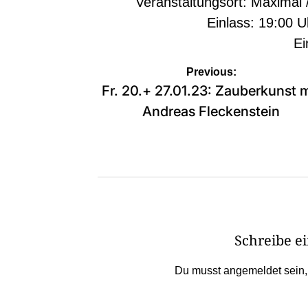
Veranstaltungsort: Maximal
Einlass: 19:00 U
Ein
Beitragsnavigation
Previous:
Fr. 20.+ 27.01.23: Zauberkunst m
Andreas Fleckenstein
Schreibe 
Du musst
angemeldet
sein