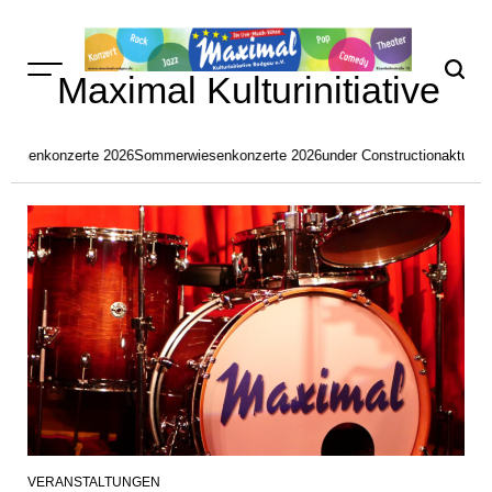
Skip
to
content
Maximal Kulturinitiative
iesenkonzerte 2026
Sommerwiesenkonzerte 2026
under Construction
aktuelle
VERANSTALTUNGEN
POSTED