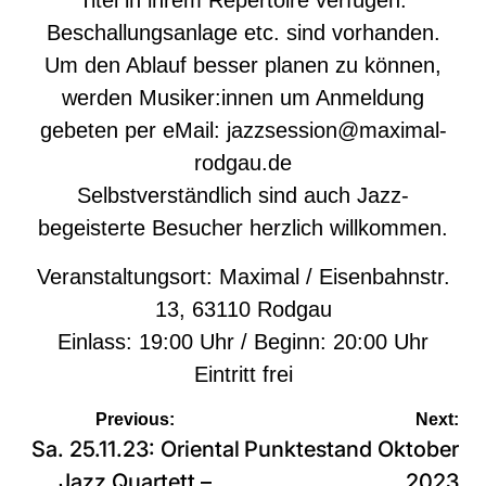
Titel in ihrem Repertoire verfügen.
Beschallungsanlage etc. sind vorhanden.
Um den Ablauf besser planen zu können,
werden Musiker:innen um Anmeldung
gebeten per eMail:
jazzsession@maximal-
rodgau.de
Selbstverständlich sind auch Jazz-
begeisterte Besucher herzlich willkommen.
Veranstaltungsort: Maximal / Eisenbahnstr.
13, 63110 Rodgau
Einlass: 19:00 Uhr / Beginn: 20:00 Uhr
Eintritt frei
Beitragsnavigation
Previous:
Next:
Sa. 25.11.23: Oriental
Punktestand Oktober
Jazz Quartett –
2023