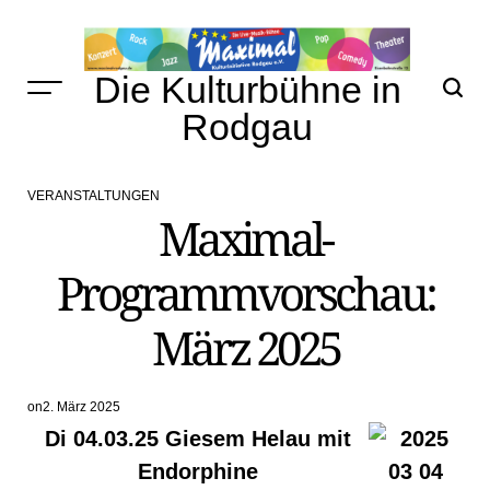
Skip
to
content
Die Kulturbühne in
Rodgau
VERANSTALTUNGEN
POSTED
Maximal-
IN
Programmvorschau:
März 2025
on
2. März 2025
Di 04.03.25 Giesem Helau mit
Endorphine