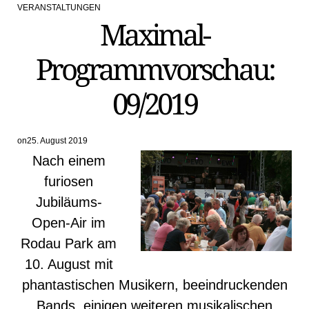
VERANSTALTUNGEN
POSTED
Maximal-
IN
Programmvorschau:
09/2019
on
25. August 2019
Nach einem
furiosen
Jubiläums-
Open-Air im
Rodau Park am
10. August mit
phantastischen Musikern, beeindruckenden
Bands, einigen weiteren musikalischen