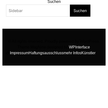
Suchen
Suchen
© All rights reserved. Proudly powered by WordPress.
Theme MagNine designed by
WPInterface
.
Impressum
Haftungsausschluss
mehr Infos
Künstler
facebook