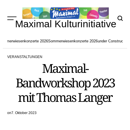
Skip
to
content
Maximal Kulturinitiative
ommerwiesenkonzerte 2026
Sommerwiesenkonzerte 2026
under Construction
a
VERANSTALTUNGEN
POSTED
Maximal-
IN
Bandworkshop 2023
mit Thomas Langer
on
7. Oktober 2023