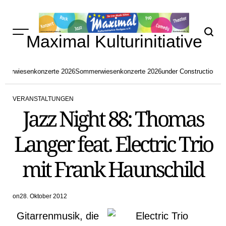
Skip
to
content
Maximal Kulturinitiative
merwiesenkonzerte 2026
Sommerwiesenkonzerte 2026
under Construction
akt
VERANSTALTUNGEN
POSTED
Jazz Night 88: Thomas
IN
Langer feat. Electric Trio
mit Frank Haunschild
on
28. Oktober 2012
Gitarrenmusik, die