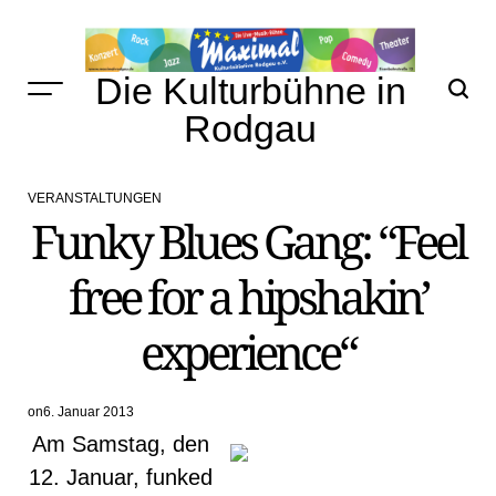
Skip
to
content
Die Kulturbühne in
Rodgau
VERANSTALTUNGEN
POSTED
Funky Blues Gang: “Feel
IN
free for a hipshakin’
experience“
on
6. Januar 2013
Am Samstag, den
12. Januar, funked