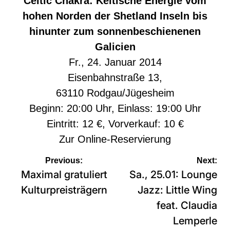
Celtic Chakra: Keltische Energie vom
hohen Norden der Shetland Inseln bis
hinunter zum sonnenbeschienenen
Galicien
Fr., 24. Januar 2014
Eisenbahnstraße 13,
63110 Rodgau/Jügesheim
Beginn: 20:00 Uhr, Einlass: 19:00 Uhr
Eintritt: 12 €, Vorverkauf: 10 €
Zur
Online-Reservierung
Beitragsnavigation
Previous:
Next:
Maximal gratuliert
Sa., 25.01: Lounge
Kulturpreisträgern
Jazz: Little Wing
feat. Claudia
Lemperle