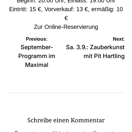
Beginn: 20:00 Uhr, Einlass: 19:00 Uhr
Eintritt: 15 €, Vorverkauf: 13 €, ermäßig: 10
€
Zur
Online-Reservierung
Beitragsnavigation
Previous:
Next:
September-
Sa. 3.9.: Zauberkunst
Programm im
mit Pit Hartling
Maximal
Schreibe einen Kommentar