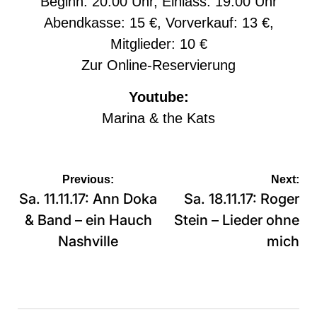
Beginn: 20:00 Uhr, Einlass: 19:00 Uhr
Abendkasse: 15 €, Vorverkauf: 13 €,
Mitglieder: 10 €
Zur
Online-Reservierung
Youtube:
Marina & the Kats
Beitragsnavigation
Previous:
Next:
Sa. 11.11.17: Ann Doka
Sa. 18.11.17: Roger
& Band – ein Hauch
Stein – Lieder ohne
Nashville
mich