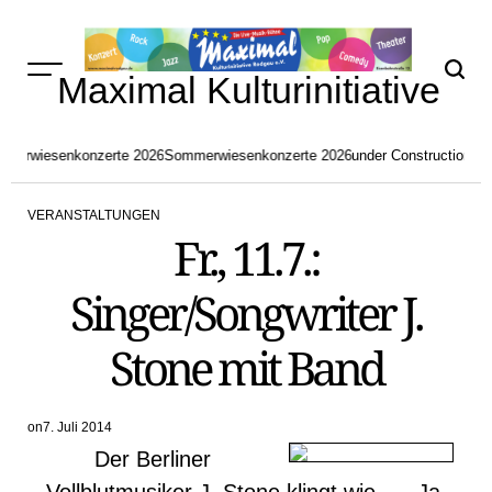
Skip
to
content
Maximal Kulturinitiative
merwiesenkonzerte 2026
Sommerwiesenkonzerte 2026
under Construction
akt
VERANSTALTUNGEN
POSTED
Fr., 11.7.:
IN
Singer/Songwriter J.
Stone mit Band
on
7. Juli 2014
Der Berliner