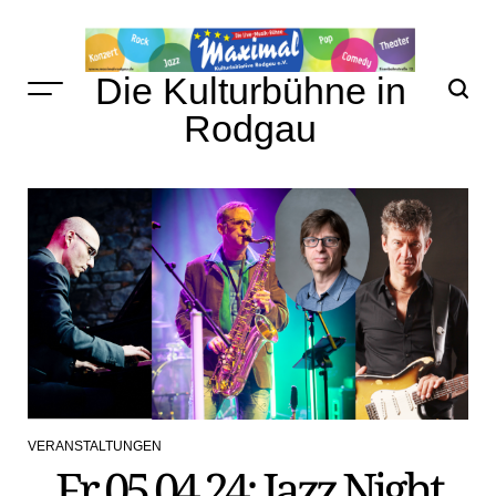
Skip
to
content
Die Kulturbühne in
Rodgau
VERANSTALTUNGEN
POSTED
Fr 05.04.24: Jazz Night
IN