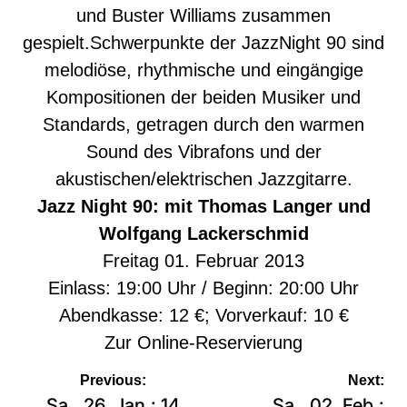
und Buster Williams zusammen
gespielt.Schwerpunkte der JazzNight 90 sind
melodiöse, rhythmische und eingängige
Kompositionen der beiden Musiker und
Standards, getragen durch den warmen
Sound des Vibrafons und der
akustischen/elektrischen Jazzgitarre.
Jazz Night 90: mit Thomas Langer und
Wolfgang Lackerschmid
Freitag 01. Februar 2013
Einlass: 19:00 Uhr / Beginn: 20:00 Uhr
Abendkasse: 12 €; Vorverkauf: 10 €
Zur
Online-Reservierung
Beitragsnavigation
Previous:
Next:
Sa., 26. Jan.: 14
Sa., 02. Feb.: