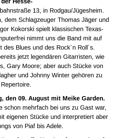
t der Hesse-
nbahnstraße 13, in Rodgau/Jügesheim.
sch, dem Schlagzeuger Thomas Jäger und
or Kokorski spielt klassischen Texas-
mputerfrei nimmt uns die Band mit auf
lt des Blues und des Rock´n Roll´s.
reits jetzt legendären Gitarristen, wie
ns, Gary Moore; aber auch Stücke von
llagher und Johnny Winter gehören zu
 Repertoire.
g, den 09. August mit Meike Garden.
ie schon mehrfach bei uns zu Gast war,
t eigenen Stücke und interpretiert aber
ngs von Piaf bis Adele.