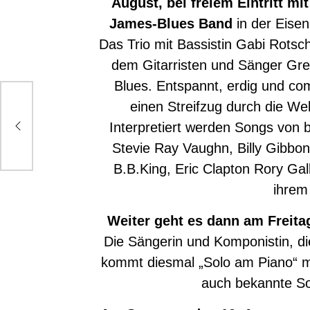
August, bei freiem Eintritt mi
James-Blues Band
in der Eise
Das Trio mit Bassistin Gabi Rot
dem Gitarristen und Sänger Greg
Blues. Entspannt, erdig und co
einen Streifzug durch die We
Interpretiert werden Songs von be
Stevie Ray Vaughn, Billy Gibbo
B.B.King, Eric Clapton Rory Ga
ihrem
Weiter geht es dann am Freita
Die Sängerin und Komponistin, d
kommt diesmal „Solo am Piano“ mi
auch bekannte So