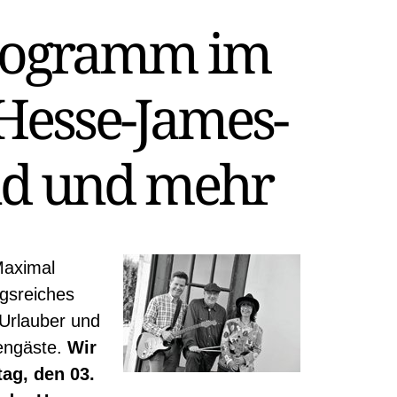
rogramm im
Hesse-James-
nd und mehr
Maximal
ngsreiches
Urlauber und
iengäste.
Wir
g, den 03.