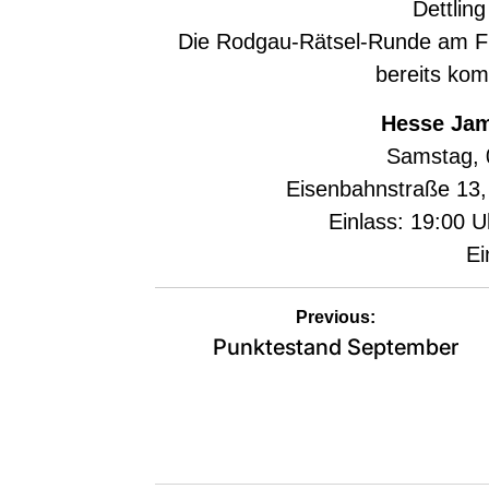
Dettlin
Die Rodgau-Rätsel-Runde am Fre
bereits kom
Hesse Ja
Samstag, 
Eisenbahnstraße 13
Einlass: 19:00 U
Ein
Beitragsnavigation
Previous:
Punktestand September