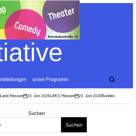
iative
mitteilungen
unser Programm
nd Hessen
LAKS Hessen
Bundesverband Soziok
23. Juni 2026
23. Juni 2026
on
on
Suchen
Suchen