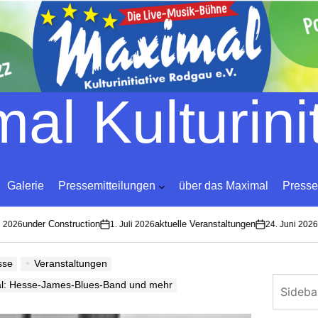
Skip
to
content
al Kulturinit
Galerie
Pressemitteilungen
über das Maximal
Presse
under Construction
aktuelle Veranstaltungen
La
026
1. Juli 2026
24. Juni 2026
on
on
sse
Veranstaltungen
l: Hesse-James-Blues-Band und mehr