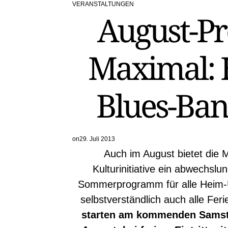
VERANSTALTUNGEN
POSTED
August-P
IN
Maximal: 
Blues-Ba
on
29. Juli 2013
Auch im August bietet die 
Kulturinitiative ein abwechslu
Sommerprogramm für alle Heim-
selbstverständlich auch alle Fer
starten am kommenden Samsta