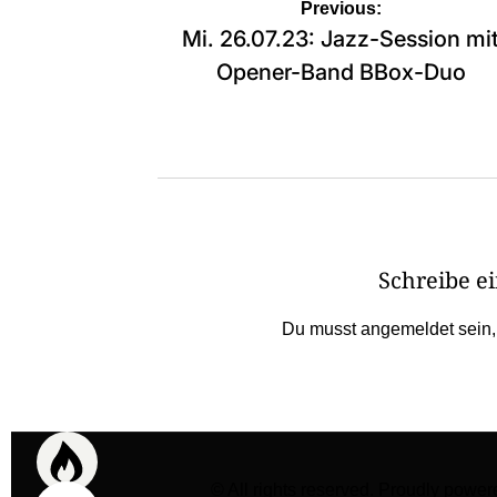
Beitragsnavigation
Previous:
Mi. 26.07.23: Jazz-Session mi
Opener-Band BBox-Duo
Schreibe 
Du musst
angemeldet
sein
© All rights reserved. Proudly po