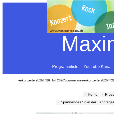
Maxim
Programmliste
YouTube Kanal
merwiesenkonzerte 2026
Sommerwiesenkonzerte 2026
26. Juli 2026
26. Ju
on
on
Home
Pres
Spannendes Spiel der Landtagself geg