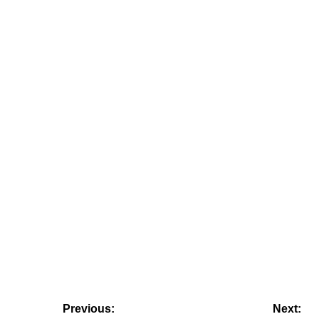
Beitragsnavigation
Previous:
Next: